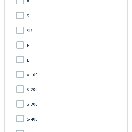
X
S
SR
R
L
X-100
S-200
S-300
S-400