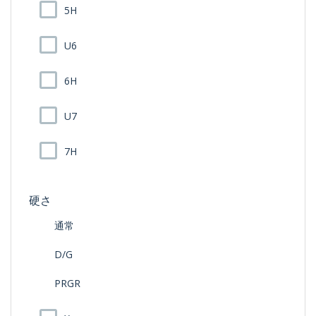
5H
U6
6H
U7
7H
硬さ
通常
D/G
PRGR