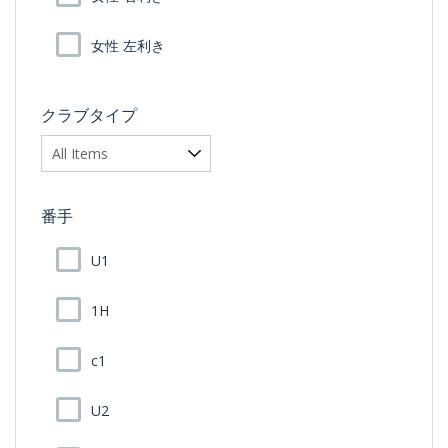
女性 左利き
クラブタイプ
番手
U1
1H
c1
U2