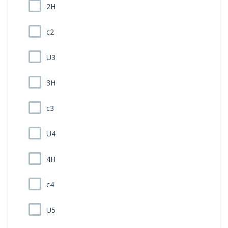
2H
c2
U3
3H
c3
U4
4H
c4
U5