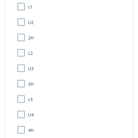
c1
U2
2H
c2
U3
3H
c3
U4
4H