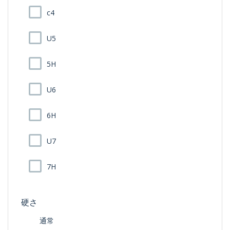
c4
U5
5H
U6
6H
U7
7H
硬さ
通常