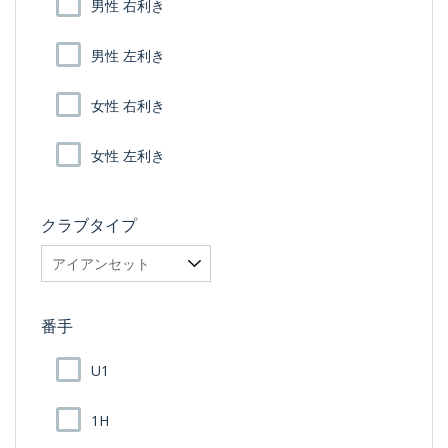
男性 右利き
男性 左利き
女性 右利き
女性 左利き
クラブタイプ
番手
U1
1H