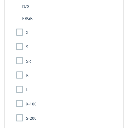
D/G
PRGR
X
S
SR
R
L
X-100
S-200