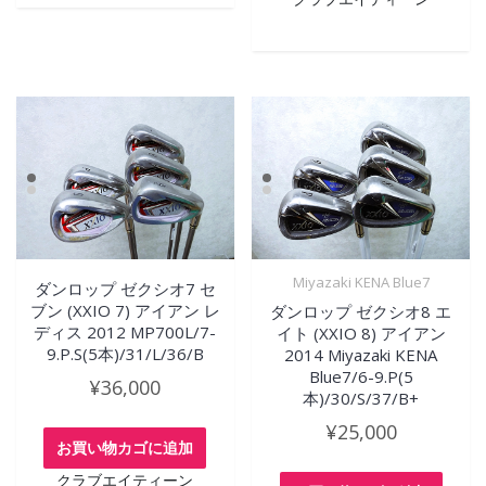
Miyazaki KENA Blue7
ダンロップ ゼクシオ7 セ
ブン (XXIO 7) アイアン レ
ダンロップ ゼクシオ8 エ
ディス 2012 MP700L/7-
イト (XXIO 8) アイアン
9.P.S(5本)/31/L/36/B
2014 Miyazaki KENA
Blue7/6-9.P(5
¥
36,000
本)/30/S/37/B+
¥
25,000
お買い物カゴに追加
クラブエイティーン