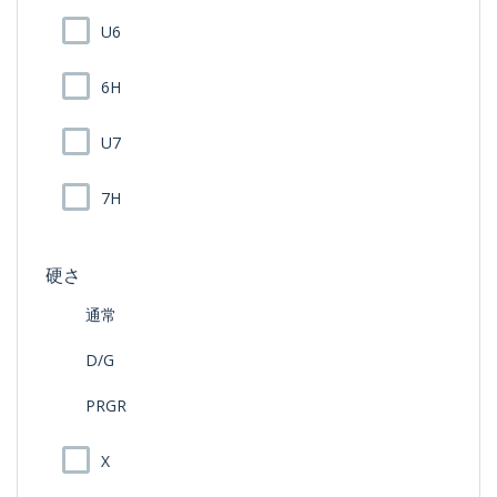
U6
6H
U7
7H
硬さ
通常
D/G
PRGR
X