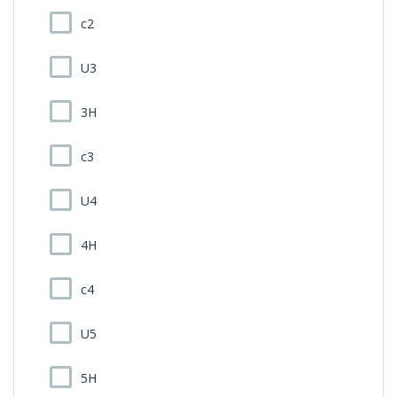
c2
U3
3H
c3
U4
4H
c4
U5
5H