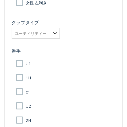
女性 左利き
クラブタイプ
番手
U1
1H
c1
U2
2H