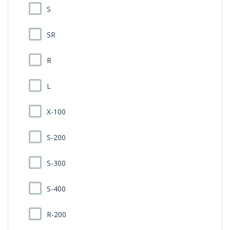
S
SR
R
L
X-100
S-200
S-300
S-400
R-200