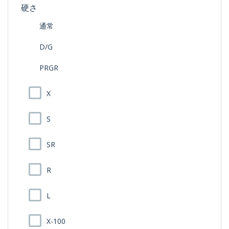
硬さ
通常
D/G
PRGR
X
S
SR
R
L
X-100