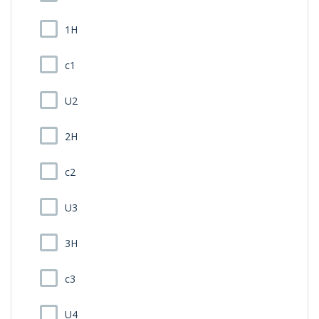
1H
c1
U2
2H
c2
U3
3H
c3
U4