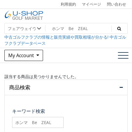
Skip
利用規約
マイページ
問い合わせ
to
content
中古ゴルフクラブ最大級！U-SHOPゴルフマーケット
U-SHOP Golf Market dev
中古ゴルフクラブの情報と販売実績や買取相場が分かる! 中古ゴル
フクラブデータベース
My Account
該当する商品は見つかりませんでした。
商品検索
キーワード検索
searchfilter_pro