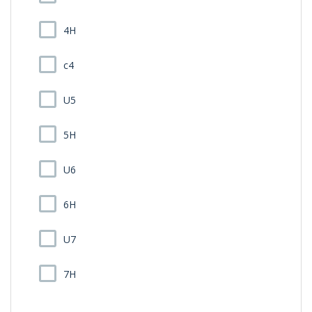
4H
c4
U5
5H
U6
6H
U7
7H