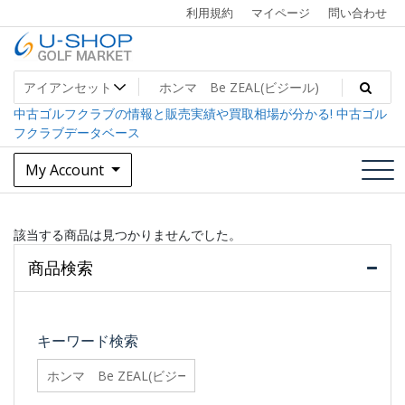
Skip
利用規約
マイページ
問い合わせ
to
content
中古ゴルフクラブ最大級！U-SHOPゴルフマーケット
U-SHOP Golf Market dev
中古ゴルフクラブの情報と販売実績や買取相場が分かる! 中古ゴル
フクラブデータベース
My Account
該当する商品は見つかりませんでした。
商品検索
キーワード検索
searchfilter_pro