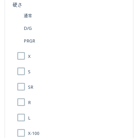
硬さ
通常
D/G
PRGR
X
S
SR
R
L
X-100