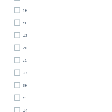
1H
c1
U2
2H
c2
U3
3H
c3
U4