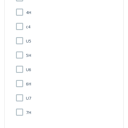
4H
c4
U5
5H
U6
6H
U7
7H