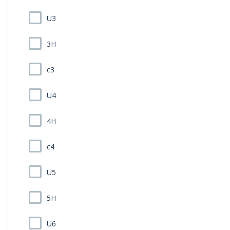
U3
3H
c3
U4
4H
c4
U5
5H
U6