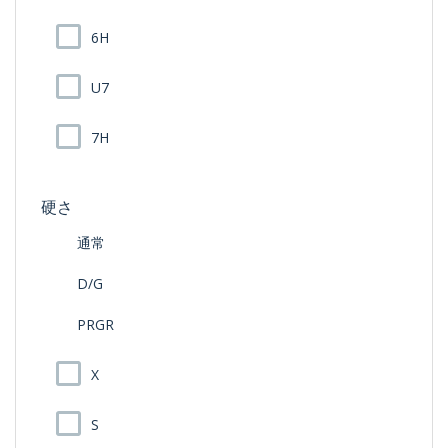
6H
U7
7H
硬さ
通常
D/G
PRGR
X
S