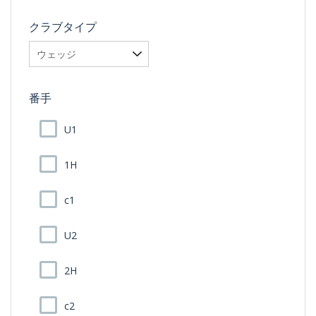
クラブタイプ
番手
U1
1H
c1
U2
2H
c2