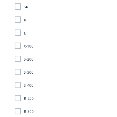
SR
R
L
X-100
S-200
S-300
S-400
R-200
R-300