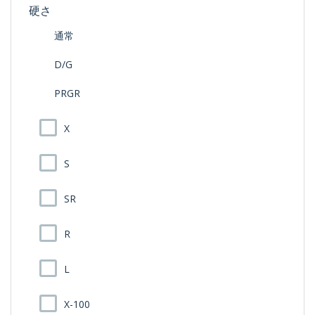
硬さ
通常
D/G
PRGR
X
S
SR
R
L
X-100