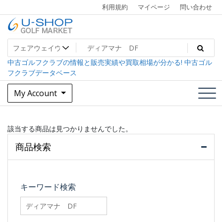
Skip
利用規約
マイページ
問い合わせ
to
content
中古ゴルフクラブ最大級！U-SHOPゴルフマーケット
U-SHOP Golf Market dev
中古ゴルフクラブの情報と販売実績や買取相場が分かる! 中古ゴル
フクラブデータベース
My Account
該当する商品は見つかりませんでした。
商品検索
キーワード検索
searchfilter_pro