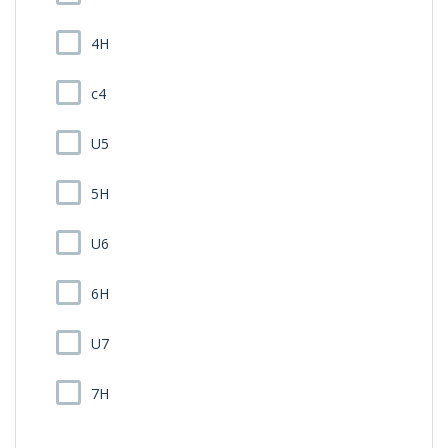
4H
c4
U5
5H
U6
6H
U7
7H