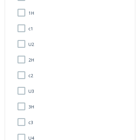
1H
c1
U2
2H
c2
U3
3H
c3
U4