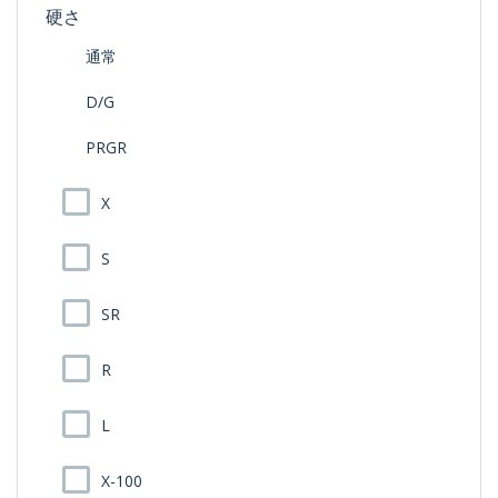
硬さ
通常
D/G
PRGR
X
S
SR
R
L
X-100