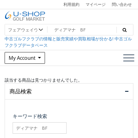
Skip
利用規約
マイページ
問い合わせ
to
content
中古ゴルフクラブ最大級！U-SHOPゴルフマーケット
U-SHOP Golf Market dev
中古ゴルフクラブの情報と販売実績や買取相場が分かる! 中古ゴル
フクラブデータベース
My Account
該当する商品は見つかりませんでした。
商品検索
キーワード検索
searchfilter_pro