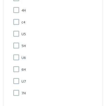
4H
c4
U5
5H
U6
6H
U7
7H