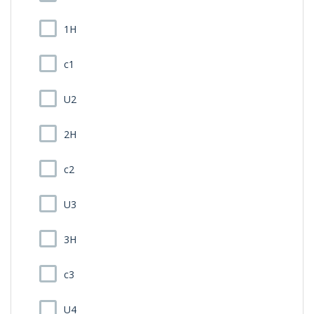
1H
c1
U2
2H
c2
U3
3H
c3
U4