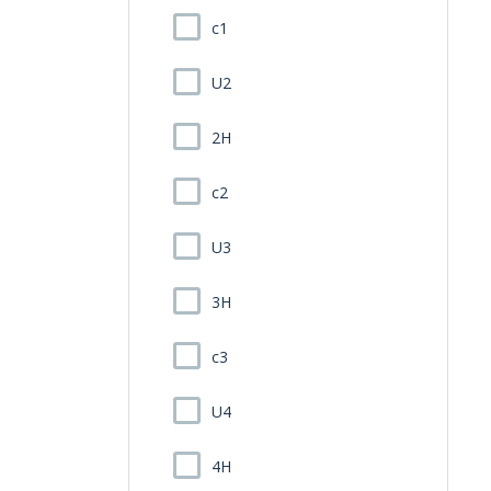
c1
U2
2H
c2
U3
3H
c3
U4
4H