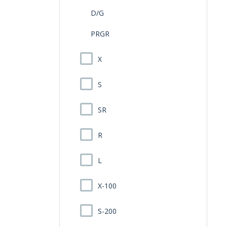
D/G
PRGR
X
S
SR
R
L
X-100
S-200