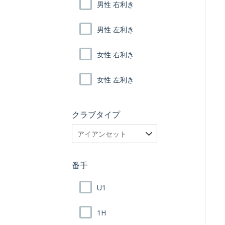
男性 右利き
男性 左利き
女性 右利き
女性 左利き
クラブタイプ
番手
U1
1H