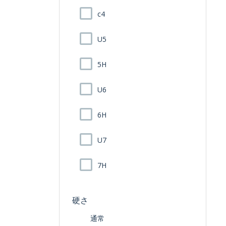
c4
U5
5H
U6
6H
U7
7H
硬さ
通常