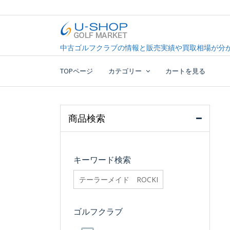
Skip
to
content
中古ゴルフクラブ最大級！U-SHOPゴルフマーケッ
U-SHOP Golf Market d
中古ゴルフクラブの情報と販売実績や買取相場が分か
TOPページ
カテゴリー
カートを見る
商品検索
キーワード検索
searchfilter_pro
ゴルフクラブ