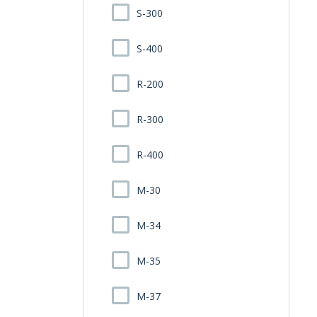
S-300
S-400
R-200
R-300
R-400
M-30
M-34
M-35
M-37