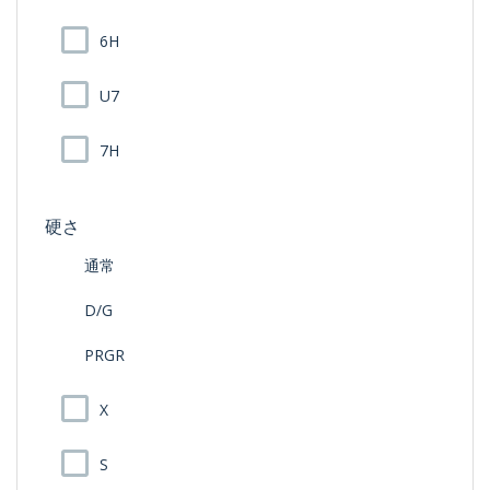
6H
U7
7H
硬さ
通常
D/G
PRGR
X
S