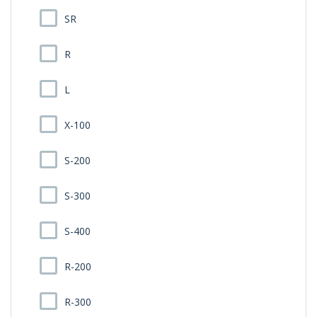
SR
R
L
X-100
S-200
S-300
S-400
R-200
R-300