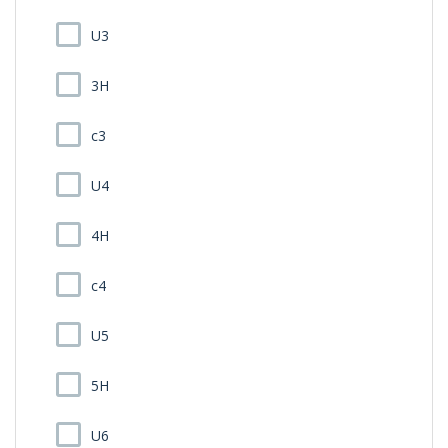
U3
3H
c3
U4
4H
c4
U5
5H
U6