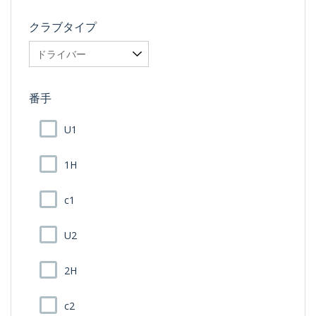
クラブタイプ
番手
U1
1H
c1
U2
2H
c2