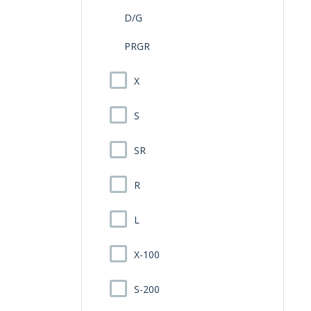
D/G
PRGR
X
S
SR
R
L
X-100
S-200