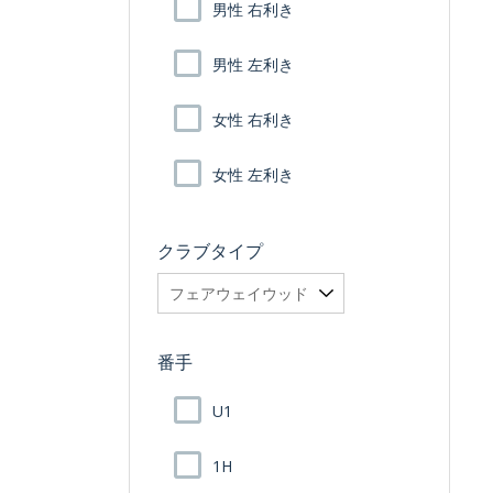
男性 右利き
男性 左利き
女性 右利き
女性 左利き
クラブタイプ
番手
U1
1H