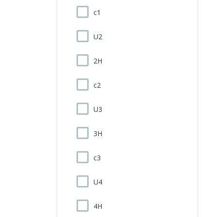
c1
U2
2H
c2
U3
3H
c3
U4
4H