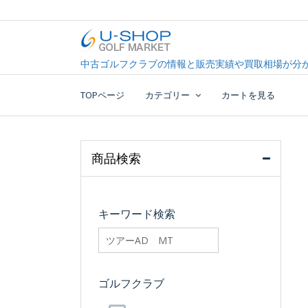
Skip
to
content
中古ゴルフクラブ最大級！U-SHOPゴルフマーケッ
U-SHOP Golf Market d
中古ゴルフクラブの情報と販売実績や買取相場が分か
TOPページ
カテゴリー
カートを見る
商品検索
キーワード検索
searchfilter_pro
ゴルフクラブ