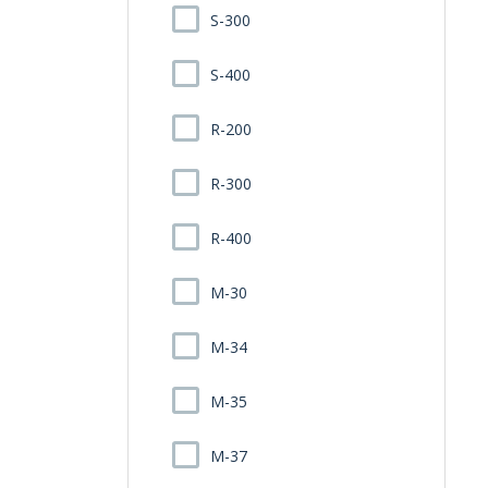
S-300
S-400
R-200
R-300
R-400
M-30
M-34
M-35
M-37