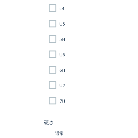
c4
U5
5H
U6
6H
U7
7H
硬さ
通常