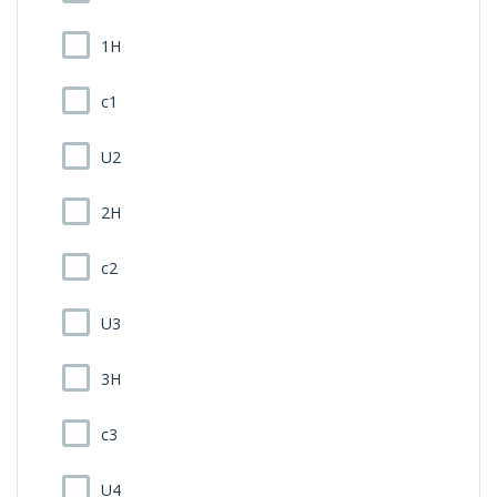
1H
c1
U2
2H
c2
U3
3H
c3
U4