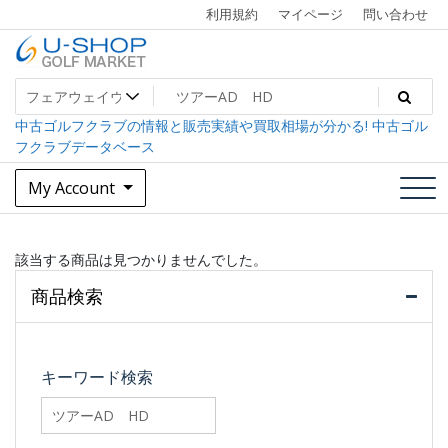
Skip
利用規約
マイページ
問い合わせ
to
content
中古ゴルフクラブ最大級！U-SHOPゴルフマーケット
U-SHOP Golf Market dev
中古ゴルフクラブの情報と販売実績や買取相場が分かる! 中古ゴル
フクラブデータベース
My Account
該当する商品は見つかりませんでした。
商品検索
キーワード検索
searchfilter_pro