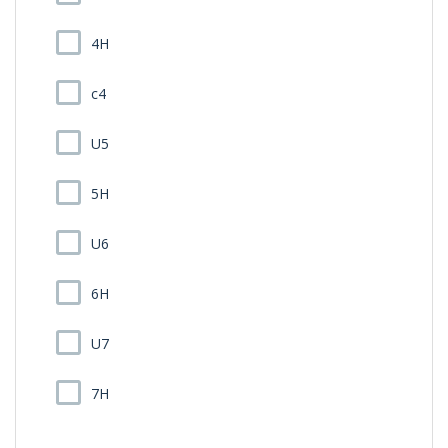
4H
c4
U5
5H
U6
6H
U7
7H