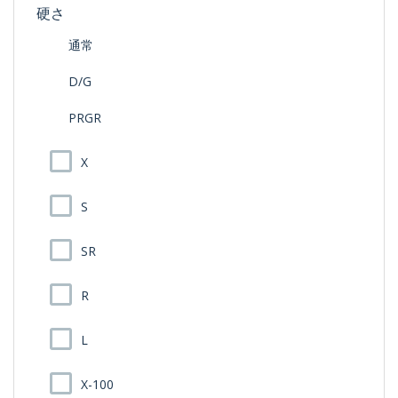
硬さ
通常
D/G
PRGR
X
S
SR
R
L
X-100