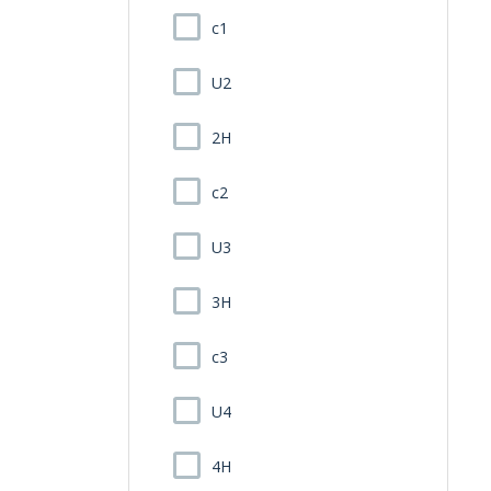
c1
U2
2H
c2
U3
3H
c3
U4
4H