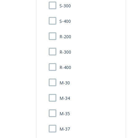
S-300
S-400
R-200
R-300
R-400
M-30
M-34
M-35
M-37