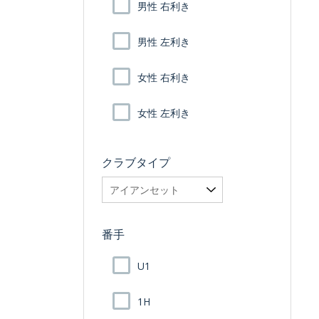
男性 右利き
男性 左利き
女性 右利き
女性 左利き
クラブタイプ
番手
U1
1H