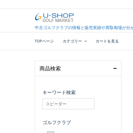
Skip
to
content
中古ゴルフクラブ最大級！U-SHOPゴルフマーケッ
U-SHOP Golf Market d
中古ゴルフクラブの情報と販売実績や買取相場が分か
TOPページ
カテゴリー
カートを見る
商品検索
キーワード検索
searchfilter_pro
ゴルフクラブ