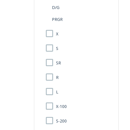
D/G
PRGR
X
S
SR
R
L
X-100
S-200