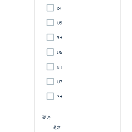
c4
U5
5H
U6
6H
U7
7H
硬さ
通常