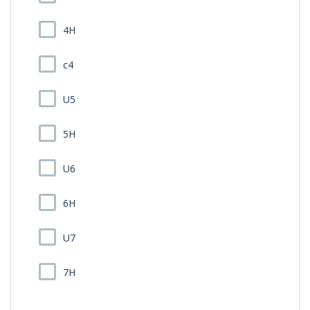
4H
c4
U5
5H
U6
6H
U7
7H