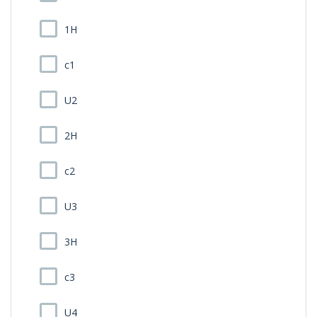
1H
c1
U2
2H
c2
U3
3H
c3
U4