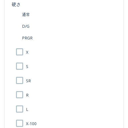
硬さ
通常
D/G
PRGR
X
S
SR
R
L
X-100