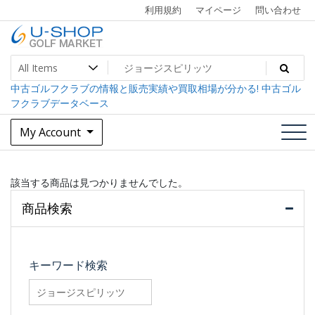
Skip
利用規約
マイページ
問い合わせ
to
content
中古ゴルフクラブ最大級！U-SHOPゴルフマーケット
U-SHOP Golf Market dev
中古ゴルフクラブの情報と販売実績や買取相場が分かる! 中古ゴル
フクラブデータベース
My Account
該当する商品は見つかりませんでした。
商品検索
キーワード検索
searchfilter_pro