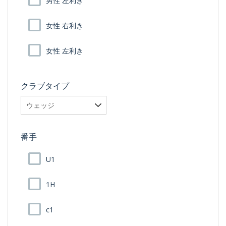
男性 左利き
女性 右利き
女性 左利き
クラブタイプ
番手
U1
1H
c1