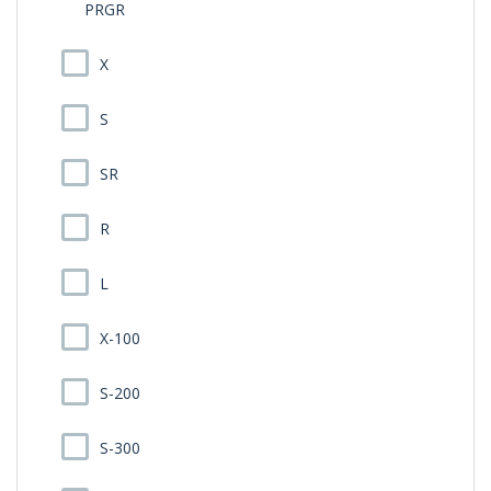
PRGR
X
S
SR
R
L
X-100
S-200
S-300