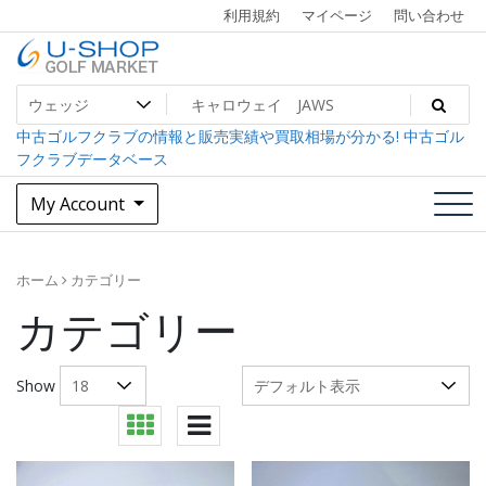
Skip
利用規約
マイページ
問い合わせ
to
content
中古ゴルフクラブ最大級！U-SHOPゴルフマーケット
U-SHOP Golf Market dev
中古ゴルフクラブの情報と販売実績や買取相場が分かる! 中古ゴル
フクラブデータベース
My Account
ホーム
カテゴリー
カテゴリー
Show