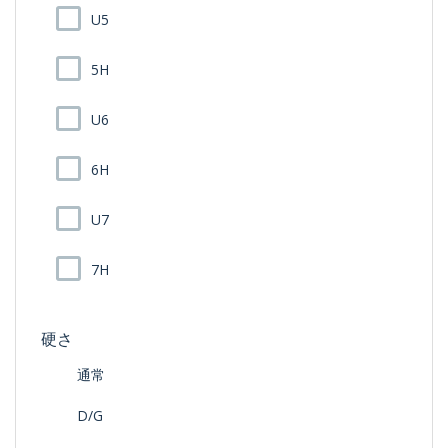
U5
5H
U6
6H
U7
7H
硬さ
通常
D/G