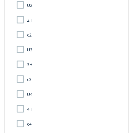
U2
2H
c2
U3
3H
c3
U4
4H
c4