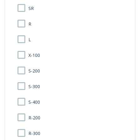
SR
R
L
X-100
S-200
S-300
S-400
R-200
R-300