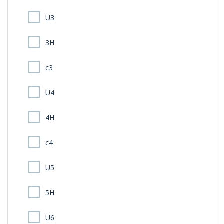
U3
3H
c3
U4
4H
c4
U5
5H
U6