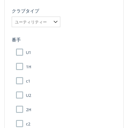
クラブタイプ
番手
U1
1H
c1
U2
2H
c2