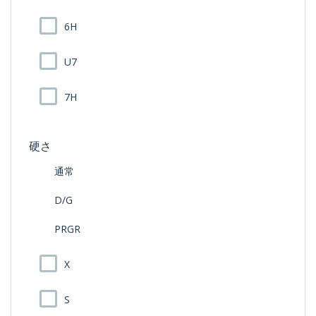
6H
U7
7H
硬さ
通常
D/G
PRGR
X
S