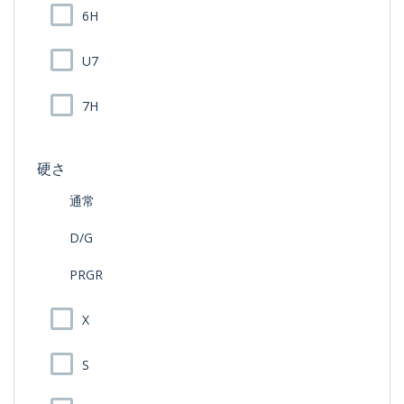
6H
U7
7H
硬さ
通常
D/G
PRGR
X
S