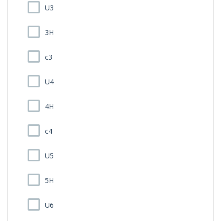
U3
3H
c3
U4
4H
c4
U5
5H
U6