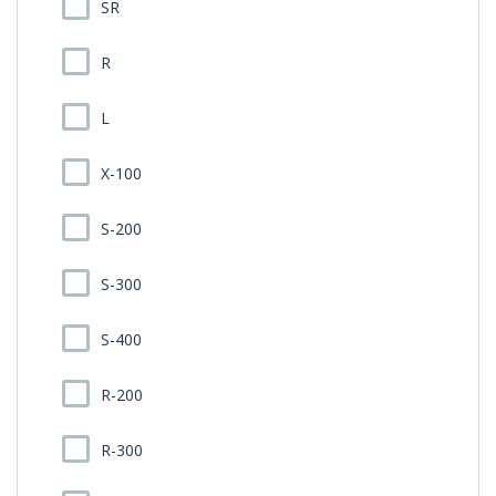
SR
R
L
X-100
S-200
S-300
S-400
R-200
R-300