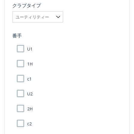
クラブタイプ
番手
U1
1H
c1
U2
2H
c2