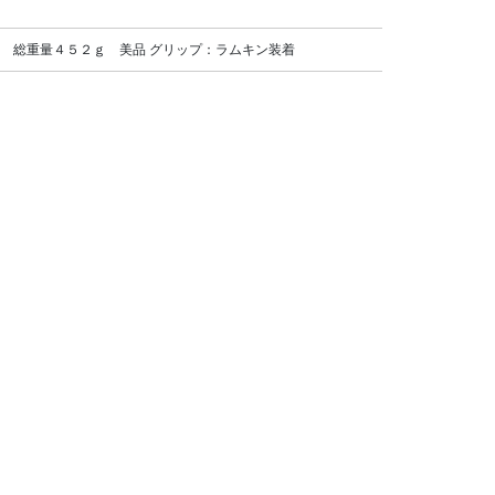
ド 総重量４５２ｇ 美品 グリップ：ラムキン装着