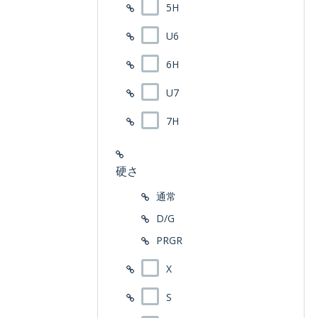
5H
U6
6H
U7
7H
硬さ
通常
D/G
PRGR
X
S