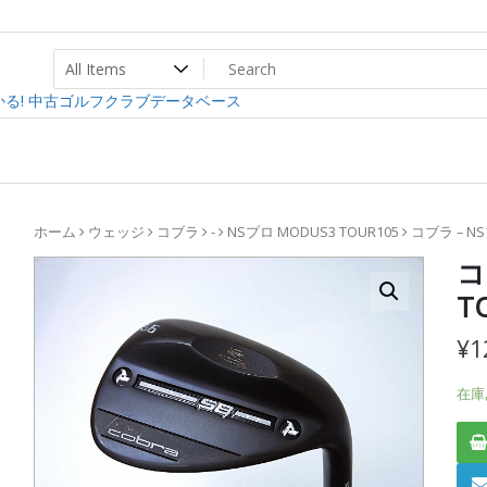
ト
ev
る! 中古ゴルフクラブデータベース
ホーム
ウェッジ
コブラ
-
NSプロ MODUS3 TOUR105
コブラ – NSプ
コ
T
¥
1
在庫