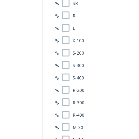
SR
R
L
X-100
S-200
S-300
S-400
R-200
R-300
R-400
M-30