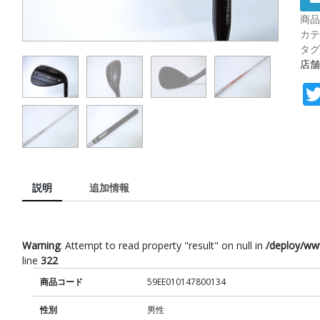
商品
カテ
タグ
店舗
説明
追加情報
Warning
: Attempt to read property "result" on null in
/deploy/ww
line
322
商品コード
59EE010147800134
性別
男性