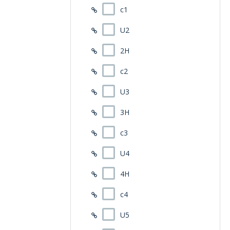
c1
U2
2H
c2
U3
3H
c3
U4
4H
c4
U5