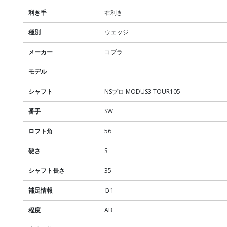
利き手
右利き
種別
ウェッジ
メーカー
コブラ
モデル
-
シャフト
NSプロ MODUS3 TOUR105
番手
SW
ロフト角
56
硬さ
S
シャフト長さ
35
補足情報
Ｄ1
程度
AB