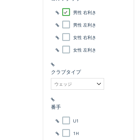
男性 右利き
男性 左利き
女性 右利き
女性 左利き
クラブタイプ
番手
U1
1H