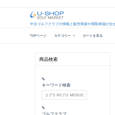
Skip
to
content
中古ゴルフクラブ最大級！U-SHOPゴルフマーケッ
U-SHOP Golf Market d
中古ゴルフクラブの情報と販売実績や買取相場が分か
TOPページ
カテゴリー
カートを見る
商品検索
キーワード検索
searchfilter_pro
ゴルフクラブ