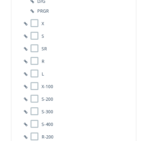
D/G
PRGR
X
S
SR
R
L
X-100
S-200
S-300
S-400
R-200