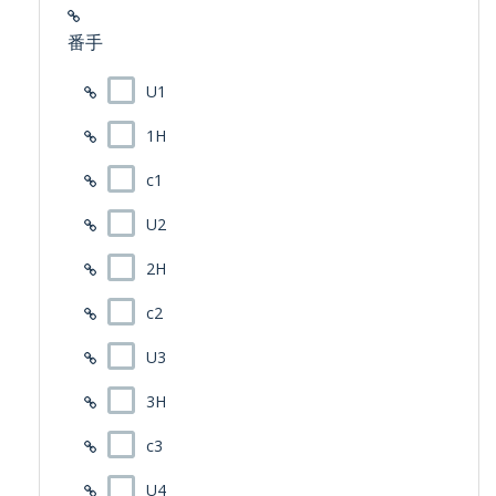
番手
U1
1H
c1
U2
2H
c2
U3
3H
c3
U4