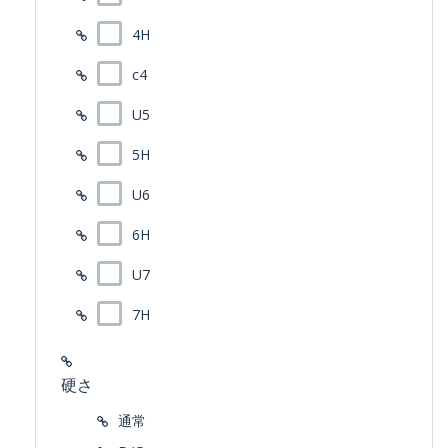
4H
c4
U5
5H
U6
6H
U7
7H
硬さ
通常