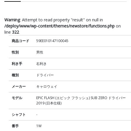
Warning
: Attempt to read property "result" on null in
/deploy/www/wp-content/themes/newstore/functions.php
on
line
322
商品コード
59EE010147100045
性別
男性
利き手
右利き
種別
ドライバー
メーカー
キャロウェイ
モデル
EPIC FLASH (エピック フラッシュ) SUB ZERO ドライバー
2019 (日本仕様)
シャフト
-
番手
1W