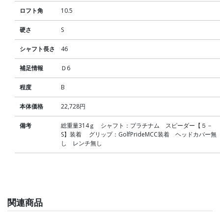
ロフト角
10.5
硬さ
S
シャフト長さ
46
補足情報
Ｄ6
程度
B
本体価格
22,728円
備考
総重量314ｇ シャフト：プラチナム スピーダー【５－
S】装着 グリップ：GolfPrideMCC装着 ヘッドカバー無
し レンチ無し
関連商品