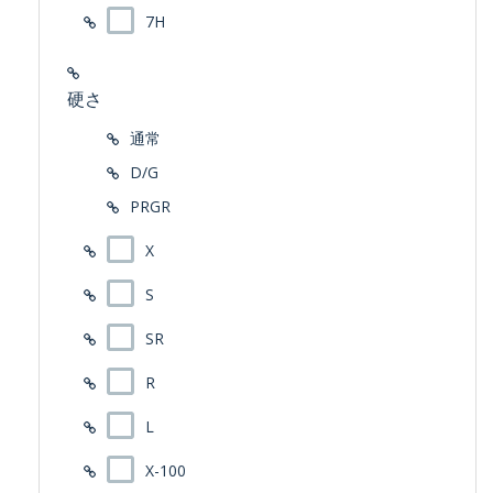
7H
硬さ
通常
D/G
PRGR
X
S
SR
R
L
X-100