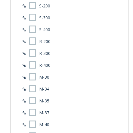
S-200
S-300
S-400
R-200
R-300
R-400
M-30
M-34
M-35
M-37
M-40