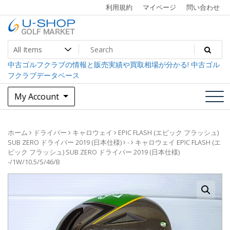
Skip
利用規約
マイページ
問い合わせ
to
content
中古ゴルフクラブ最大級！U-SHOPゴルフマーケット
U-SHOP Golf Market dev
中古ゴルフクラブの情報と販売実績や買取相場が分かる! 中古ゴル
フクラブデータベース
My Account
ホーム
ドライバー
キャロウェイ
EPIC FLASH (エピック フラッシュ)
SUB ZERO ドライバー 2019 (日本仕様)
-
キャロウェイ EPIC FLASH (エ
ピック フラッシュ) SUB ZERO ドライバー 2019 (日本仕様)
-/1W/10.5/S/46/B