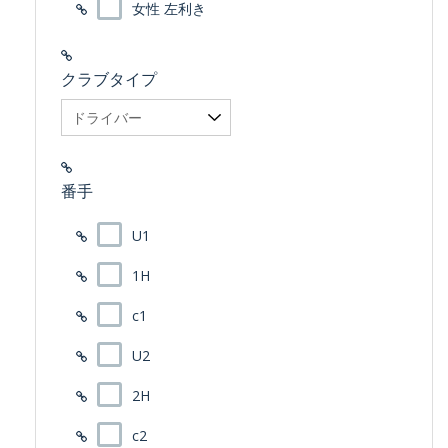
女性 左利き
クラブタイプ
番手
U1
1H
c1
U2
2H
c2