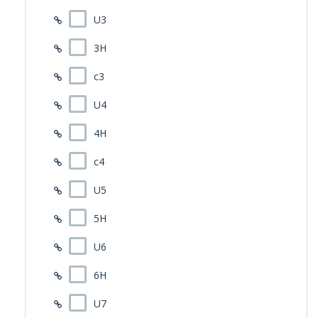
U3
3H
c3
U4
4H
c4
U5
5H
U6
6H
U7