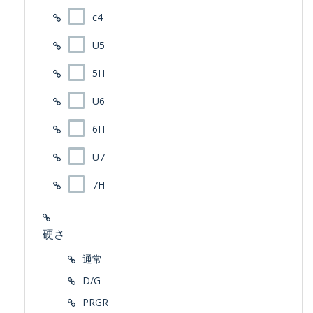
c4
U5
5H
U6
6H
U7
7H
硬さ
通常
D/G
PRGR