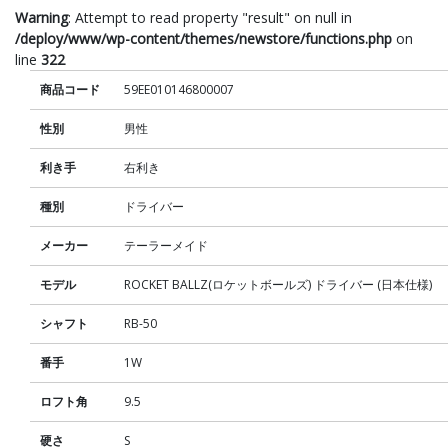
Warning
: Attempt to read property "result" on null in
/deploy/www/wp-content/themes/newstore/functions.php
on
line
322
商品コード
59EE010146800007
性別
男性
利き手
右利き
種別
ドライバー
メーカー
テーラーメイド
モデル
ROCKET BALLZ(ロケットボールズ) ドライバー (日本仕様)
シャフト
RB-50
番手
1W
ロフト角
9.5
硬さ
S