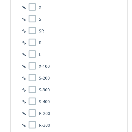
X
S
SR
R
L
X-100
S-200
S-300
S-400
R-200
R-300