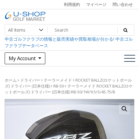
Skip
利用規約
マイページ
問い合わせ
to
content
中古ゴルフクラブ最大級！U-SHOPゴルフマーケット
U-SHOP Golf Market dev
中古ゴルフクラブの情報と販売実績や買取相場が分かる! 中古ゴル
フクラブデータベース
My Account
ホーム
ドライバー
テーラーメイド
ROCKET BALLZ(ロケットボール
ズ) ドライバー (日本仕様)
RB-50
テーラーメイド ROCKET BALLZ(ロケ
ットボールズ) ドライバー (日本仕様) RB-50/1W/9.5/S/45.75/B