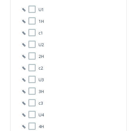
U1
1H
c1
U2
2H
c2
U3
3H
c3
U4
4H