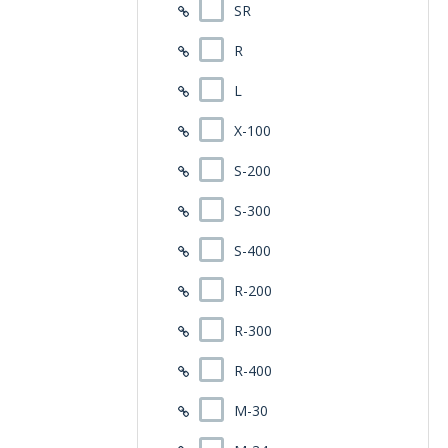
SR
R
L
X-100
S-200
S-300
S-400
R-200
R-300
R-400
M-30