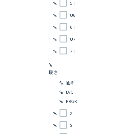
5H
U6
6H
U7
7H
硬さ
通常
D/G
PRGR
X
S