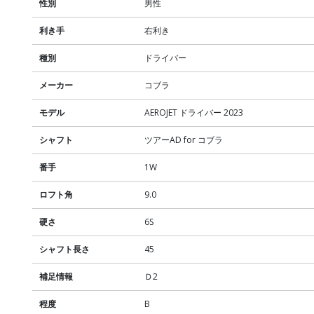
性別
男性
利き手
右利き
種別
ドライバー
メーカー
コブラ
モデル
AEROJET ドライバー 2023
シャフト
ツアーAD for コブラ
番手
1W
ロフト角
9.0
硬さ
6S
シャフト長さ
45
補足情報
Ｄ2
程度
B