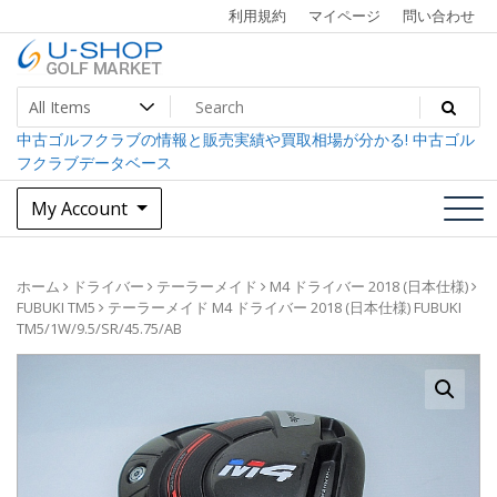
Skip
利用規約
マイページ
問い合わせ
to
content
中古ゴルフクラブ最大級！U-SHOPゴルフマーケット
U-SHOP Golf Market dev
中古ゴルフクラブの情報と販売実績や買取相場が分かる! 中古ゴル
フクラブデータベース
My Account
ホーム
ドライバー
テーラーメイド
M4 ドライバー 2018 (日本仕様)
FUBUKI TM5
テーラーメイド M4 ドライバー 2018 (日本仕様) FUBUKI
TM5/1W/9.5/SR/45.75/AB