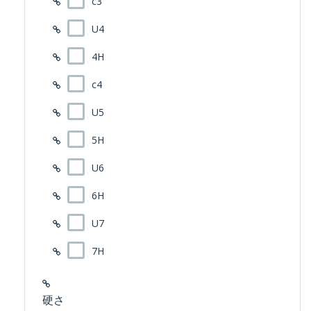
c3
U4
4H
c4
U5
5H
U6
6H
U7
7H
硬さ