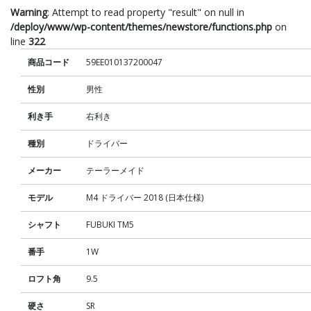
Warning
: Attempt to read property "result" on null in
/deploy/www/wp-content/themes/newstore/functions.php
on
line
322
商品コード
59EE010137200047
性別
男性
利き手
右利き
種別
ドライバー
メーカー
テーラーメイド
モデル
M4 ドライバー 2018 (日本仕様)
シャフト
FUBUKI TM5
番手
1W
ロフト角
9.5
硬さ
SR