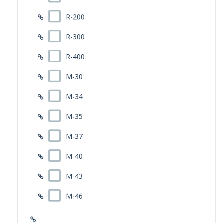
R-200
R-300
R-400
M-30
M-34
M-35
M-37
M-40
M-43
M-46