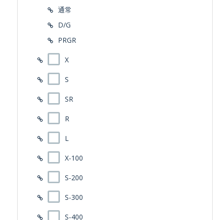
通常
D/G
PRGR
X
S
SR
R
L
X-100
S-200
S-300
S-400