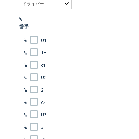
番手
U1
1H
c1
U2
2H
c2
U3
3H