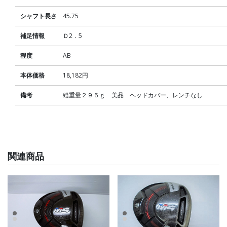
シャフト長さ
45.75
補足情報
Ｄ2．5
程度
AB
本体価格
18,182円
備考
総重量２９５ｇ 美品 ヘッドカバー、レンチなし
関連商品